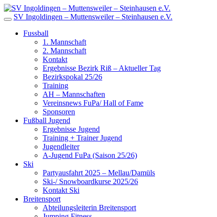
SV Ingoldingen – Muttensweiler – Steinhausen e.V.
Fussball
1. Mannschaft
2. Mannschaft
Kontakt
Ergebnisse Bezirk Riß – Aktueller Tag
Bezirkspokal 25/26
Training
AH – Mannschaften
Vereinsnews FuPa/ Hall of Fame
Sponsoren
Fußball Jugend
Ergebnisse Jugend
Training + Trainer Jugend
Jugendleiter
A-Jugend FuPa (Saison 25/26)
Ski
Partyausfahrt 2025 – Mellau/Damüls
Ski-/ Snowboardkurse 2025/26
Kontakt Ski
Breitensport
Abteilungsleiterin Breitensport
Jumping Fitness