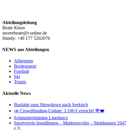
.
Abteilungsleitung
Beate Kloos
snorrebeate@t-online.de
Handy: +49 177 5202076
NEWS aus Abteilungen
Allgemein
Breitensport
Fussball
Ski
Tennis
Aktuelle News
Busfahrt zum Showdown nach Seekirch
📣 Crowdfunding-Update: 3.100 € erreicht! 💙❤️
Schnuppertraining Linedance
Sportverein Ingoldingen – Muttensweiler – Steinhausen 1947
e.V.