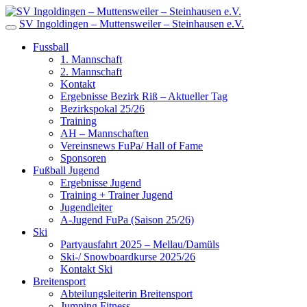
SV Ingoldingen – Muttensweiler – Steinhausen e.V.
Fussball
1. Mannschaft
2. Mannschaft
Kontakt
Ergebnisse Bezirk Riß – Aktueller Tag
Bezirkspokal 25/26
Training
AH – Mannschaften
Vereinsnews FuPa/ Hall of Fame
Sponsoren
Fußball Jugend
Ergebnisse Jugend
Training + Trainer Jugend
Jugendleiter
A-Jugend FuPa (Saison 25/26)
Ski
Partyausfahrt 2025 – Mellau/Damüls
Ski-/ Snowboardkurse 2025/26
Kontakt Ski
Breitensport
Abteilungsleiterin Breitensport
Jumping Fitness