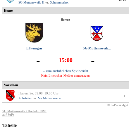
0:10
SG Muttensweile II
vs.
Schemmerho.
Heute
Herren
Ellwangen
SG Muttensweile...
-
-
15:00
» zum ausführlichen Spielbericht
Kein Liveticker-Melder eingetragen
Vorschau
Herren, So. 09.08. 19:00 Uhr
-:-
Achstetten
vs.
SG Muttensweile...
© FuPa-Widget
SG Muttensweile / Hochdorf/Riß
auf FuPa
Tabelle