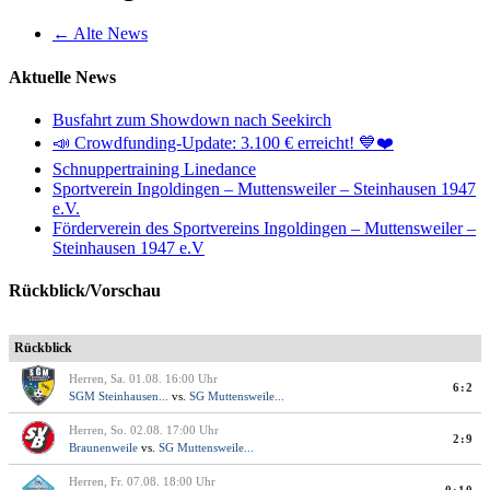
←
Alte News
Aktuelle News
Busfahrt zum Showdown nach Seekirch
📣 Crowdfunding-Update: 3.100 € erreicht! 💙❤️
Schnuppertraining Linedance
Sportverein Ingoldingen – Muttensweiler – Steinhausen 1947
e.V.
Förderverein des Sportvereins Ingoldingen – Muttensweiler –
Steinhausen 1947 e.V
Rückblick/Vorschau
Rückblick
Herren, Sa. 01.08. 16:00 Uhr
6:2
SGM Steinhausen...
vs.
SG Muttensweile...
Herren, So. 02.08. 17:00 Uhr
2:9
Braunenweile
vs.
SG Muttensweile...
Herren, Fr. 07.08. 18:00 Uhr