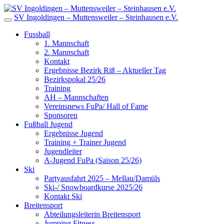
SV Ingoldingen – Muttensweiler – Steinhausen e.V.
Fussball
1. Mannschaft
2. Mannschaft
Kontakt
Ergebnisse Bezirk Riß – Aktueller Tag
Bezirkspokal 25/26
Training
AH – Mannschaften
Vereinsnews FuPa/ Hall of Fame
Sponsoren
Fußball Jugend
Ergebnisse Jugend
Training + Trainer Jugend
Jugendleiter
A-Jugend FuPa (Saison 25/26)
Ski
Partyausfahrt 2025 – Mellau/Damüls
Ski-/ Snowboardkurse 2025/26
Kontakt Ski
Breitensport
Abteilungsleiterin Breitensport
Jumping Fitness