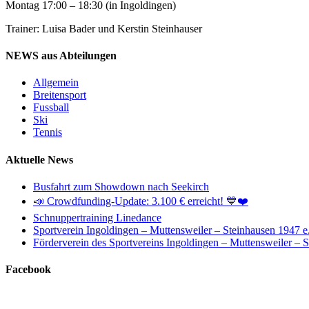
Montag 17:00 – 18:30 (in Ingoldingen)
Trainer: Luisa Bader und Kerstin Steinhauser
NEWS aus Abteilungen
Allgemein
Breitensport
Fussball
Ski
Tennis
Aktuelle News
Busfahrt zum Showdown nach Seekirch
📣 Crowdfunding-Update: 3.100 € erreicht! 💙❤️
Schnuppertraining Linedance
Sportverein Ingoldingen – Muttensweiler – Steinhausen 1947 e
Förderverein des Sportvereins Ingoldingen – Muttensweiler – 
Facebook