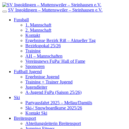
SV Ingoldingen – Muttensweiler – Steinhausen e.V.
Fussball
1. Mannschaft
2. Mannschaft
Kontakt
Ergebnisse Bezirk Riß – Aktueller Tag
Bezirkspokal 25/26
Training
AH – Mannschaften
Vereinsnews FuPa/ Hall of Fame
Sponsoren
Fußball Jugend
Ergebnisse Jugend
Training + Trainer Jugend
Jugendleiter
A-Jugend FuPa (Saison 25/26)
Ski
Partyausfahrt 2025 – Mellau/Damüls
Ski-/ Snowboardkurse 2025/26
Kontakt Ski
Breitensport
Abteilungsleiterin Breitensport
Jumping Fitness