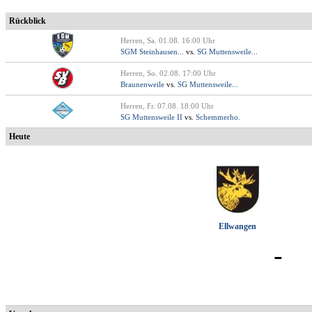
Rückblick
Herren, Sa. 01.08. 16:00 Uhr
SGM Steinhausen...
vs.
SG Muttensweile...
Herren, So. 02.08. 17:00 Uhr
Braunenweile
vs.
SG Muttensweile...
Herren, Fr. 07.08. 18:00 Uhr
SG Muttensweile II
vs.
Schemmerho.
Heute
Ellwangen
-