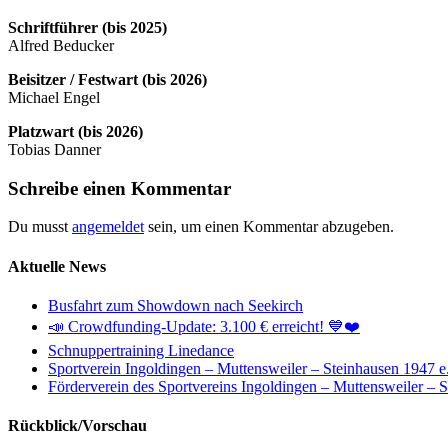
Schriftführer (bis 2025)
Alfred Beducker
Beisitzer / Festwart (bis 2026)
Michael Engel
Platzwart (bis 2026)
Tobias Danner
Schreibe einen Kommentar
Du musst
angemeldet
sein, um einen Kommentar abzugeben.
Aktuelle News
Busfahrt zum Showdown nach Seekirch
📣 Crowdfunding-Update: 3.100 € erreicht! 💙❤️
Schnuppertraining Linedance
Sportverein Ingoldingen – Muttensweiler – Steinhausen 1947 e
Förderverein des Sportvereins Ingoldingen – Muttensweiler – 
Rückblick/Vorschau