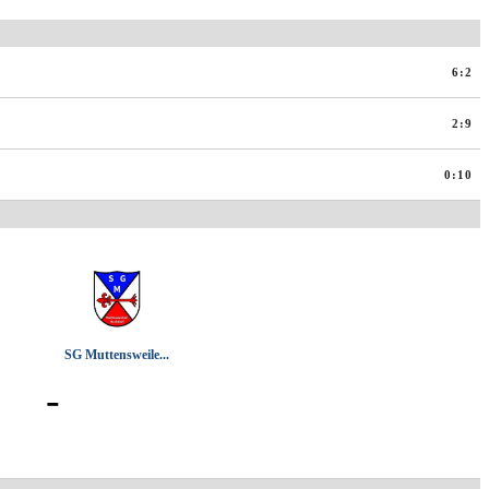
6:2
2:9
0:10
SG Muttensweile...
-