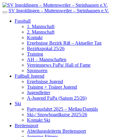
SV Ingoldingen – Muttensweiler – Steinhausen e.V.
Fussball
1. Mannschaft
2. Mannschaft
Kontakt
Ergebnisse Bezirk Riß – Aktueller Tag
Bezirkspokal 25/26
Training
AH – Mannschaften
Vereinsnews FuPa/ Hall of Fame
Sponsoren
Fußball Jugend
Ergebnisse Jugend
Training + Trainer Jugend
Jugendleiter
A-Jugend FuPa (Saison 25/26)
Ski
Partyausfahrt 2025 – Mellau/Damüls
Ski-/ Snowboardkurse 2025/26
Kontakt Ski
Breitensport
Abteilungsleiterin Breitensport
Jumping Fitness