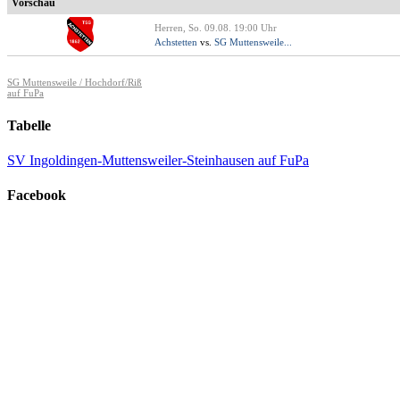
Vorschau
Herren, So. 09.08. 19:00 Uhr
Achstetten
vs.
SG Muttensweile...
SG Muttensweile / Hochdorf/Riß
auf FuPa
Tabelle
SV Ingoldingen-Muttensweiler-Steinhausen auf FuPa
Facebook