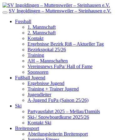
SV Ingoldingen – Muttensweiler – Steinhausen e.V.
Fussball
1. Mannschaft
2. Mannschaft
Kontakt
Ergebnisse Bezirk Riß – Aktueller Tag
Bezirkspokal 25/26
Training
AH – Mannschaften
Vereinsnews FuPa/ Hall of Fame
Sponsoren
Fußball Jugend
Ergebnisse Jugend
Training + Trainer Jugend
Jugendleiter
A-Jugend FuPa (Saison 25/26)
Ski
Partyausfahrt 2025 – Mellau/Damüls
Ski-/ Snowboardkurse 2025/26
Kontakt Ski
Breitensport
Abteilungsleiterin Breitensport
Jumping Fitness