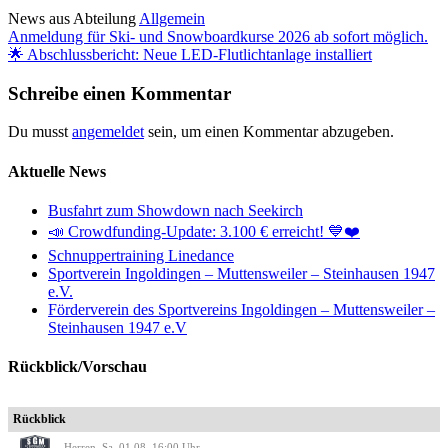
News aus Abteilung
Allgemein
Beitragsnavigation
Anmeldung für Ski- und Snowboardkurse 2026 ab sofort möglich.
🌟 Abschlussbericht: Neue LED-Flutlichtanlage installiert
Schreibe einen Kommentar
Du musst
angemeldet
sein, um einen Kommentar abzugeben.
Aktuelle News
Busfahrt zum Showdown nach Seekirch
📣 Crowdfunding-Update: 3.100 € erreicht! 💙❤️
Schnuppertraining Linedance
Sportverein Ingoldingen – Muttensweiler – Steinhausen 1947
e.V.
Förderverein des Sportvereins Ingoldingen – Muttensweiler –
Steinhausen 1947 e.V
Rückblick/Vorschau
Rückblick
Herren, Sa. 01.08. 16:00 Uhr