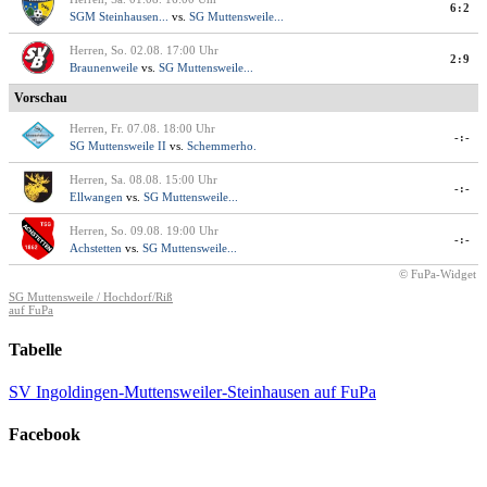
6:2
SGM Steinhausen...
vs.
SG Muttensweile...
Herren, So. 02.08. 17:00 Uhr
2:9
Braunenweile
vs.
SG Muttensweile...
Vorschau
Herren, Fr. 07.08. 18:00 Uhr
-:-
SG Muttensweile II
vs.
Schemmerho.
Herren, Sa. 08.08. 15:00 Uhr
-:-
Ellwangen
vs.
SG Muttensweile...
Herren, So. 09.08. 19:00 Uhr
-:-
Achstetten
vs.
SG Muttensweile...
© FuPa-Widget
SG Muttensweile / Hochdorf/Riß
auf FuPa
Tabelle
SV Ingoldingen-Muttensweiler-Steinhausen auf FuPa
Facebook