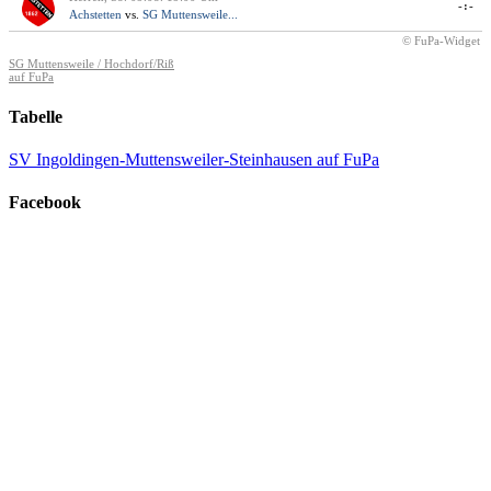
-:-
Achstetten
vs.
SG Muttensweile...
© FuPa-Widget
SG Muttensweile / Hochdorf/Riß
auf FuPa
Tabelle
SV Ingoldingen-Muttensweiler-Steinhausen auf FuPa
Facebook