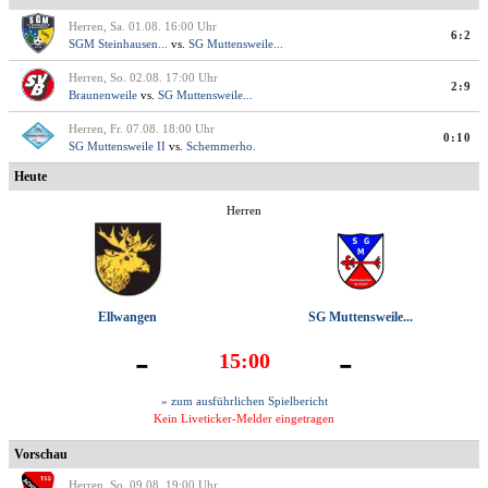
Herren, Sa. 01.08. 16:00 Uhr
6:2
SGM Steinhausen...
vs.
SG Muttensweile...
Herren, So. 02.08. 17:00 Uhr
2:9
Braunenweile
vs.
SG Muttensweile...
Herren, Fr. 07.08. 18:00 Uhr
0:10
SG Muttensweile II
vs.
Schemmerho.
Heute
Herren
Ellwangen
SG Muttensweile...
-
-
15:00
» zum ausführlichen Spielbericht
Kein Liveticker-Melder eingetragen
Vorschau
Herren, So. 09.08. 19:00 Uhr