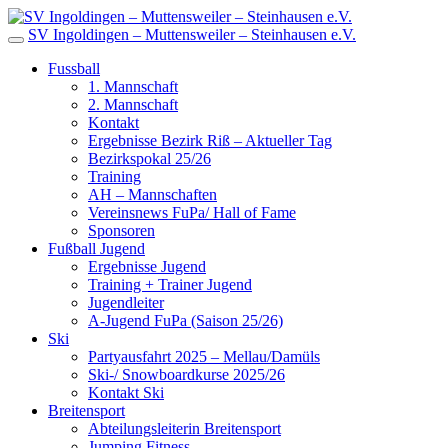
SV Ingoldingen – Muttensweiler – Steinhausen e.V.
Fussball
1. Mannschaft
2. Mannschaft
Kontakt
Ergebnisse Bezirk Riß – Aktueller Tag
Bezirkspokal 25/26
Training
AH – Mannschaften
Vereinsnews FuPa/ Hall of Fame
Sponsoren
Fußball Jugend
Ergebnisse Jugend
Training + Trainer Jugend
Jugendleiter
A-Jugend FuPa (Saison 25/26)
Ski
Partyausfahrt 2025 – Mellau/Damüls
Ski-/ Snowboardkurse 2025/26
Kontakt Ski
Breitensport
Abteilungsleiterin Breitensport
Jumping Fitness