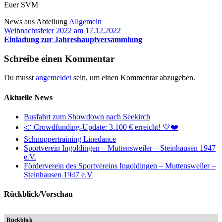
Euer SVM
News aus Abteilung
Allgemein
Beitragsnavigation
Weihnachtsfeier 2022 am 17.12.2022
Einladung zur Jahreshauptversammlung
Schreibe einen Kommentar
Du musst
angemeldet
sein, um einen Kommentar abzugeben.
Aktuelle News
Busfahrt zum Showdown nach Seekirch
📣 Crowdfunding-Update: 3.100 € erreicht! 💙❤️
Schnuppertraining Linedance
Sportverein Ingoldingen – Muttensweiler – Steinhausen 1947
e.V.
Förderverein des Sportvereins Ingoldingen – Muttensweiler –
Steinhausen 1947 e.V
Rückblick/Vorschau
Rückblick